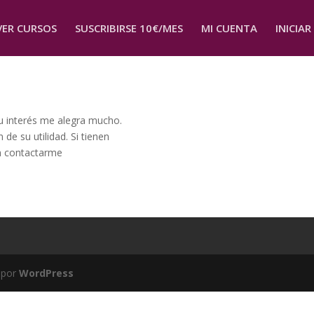
VER CURSOS
SUSCRIBIRSE 10€/MES
MI CUENTA
INICIAR
Su interés me alegra mucho.
de su utilidad. Si tienen
n contactarme
 por
WordPress